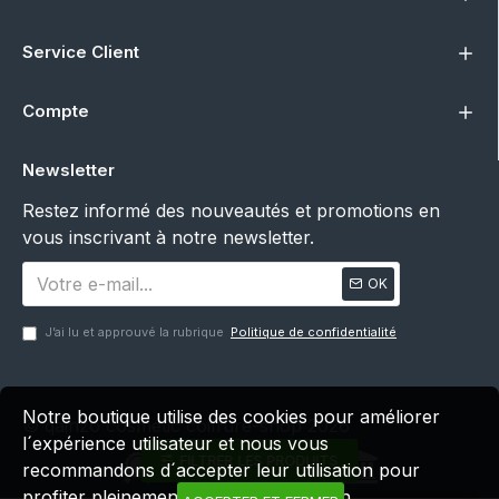
Service Client
Compte
Newsletter
Restez informé des nouveautés et promotions en
vous inscrivant à notre newsletter.
OK
J’ai lu et approuvé la rubrique
Politique de confidentialité
Notre boutique utilise des cookies pour améliorer
© qainzo cosmetic coiffure-shop 2026
l´expérience utilisateur et nous vous
FILTRER LES PRODUITS
recommandons d´accepter leur utilisation pour
profiter pleinement de votre navigation.