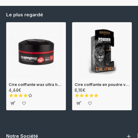
Le plus regardé
Cire coiffante wax ultra hold 150ml Gummy
Cire coiffante en poudre volume 20gr Qainzo
4,44€
8,16€
Notre Société