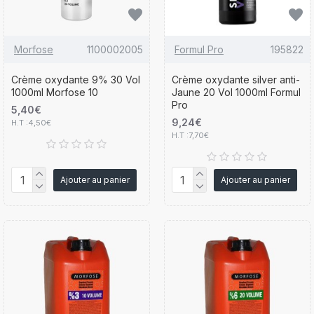
Morfose
1100002005
Formul Pro
195822
Crème oxydante 9% 30 Vol
Crème oxydante silver anti-
1000ml Morfose 10
Jaune 20 Vol 1000ml Formul
Pro
5,40€
9,24€
H.T :4,50€
H.T :7,70€
Ajouter au panier
Ajouter au panier