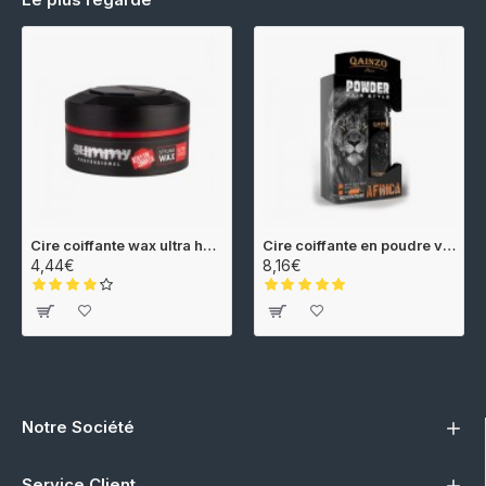
Cire coiffante wax ultra hold 150ml Gummy
Cire coiffante en poudre volume 20gr Qainzo
4,44€
8,16€
Notre Société
Service Client