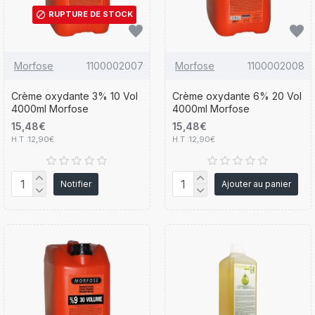
RUPTURE DE STOCK
Morfose
1100002007
Morfose
1100002008
Crème oxydante 3% 10 Vol
Crème oxydante 6% 20 Vol
4000ml Morfose
4000ml Morfose
15,48€
15,48€
H.T :12,90€
H.T :12,90€
Notifier
Ajouter au panier