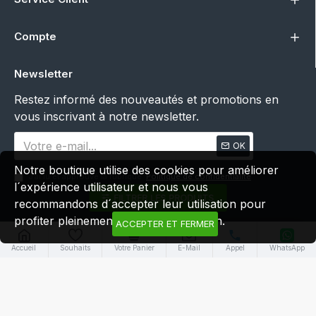
Compte
Newsletter
Restez informé des nouveautés et promotions en
vous inscrivant à notre newsletter.
OK
Notre boutique utilise des cookies pour améliorer
J’ai lu et approuvé la rubrique
Politique de confidentialité
l´expérience utilisateur et nous vous
FILTRER LES PRODUITS
recommandons d´accepter leur utilisation pour
profiter pleinement de votre navigation.
ACCEPTER ET FERMER
© qainzo cosmetic coiffure-shop 2026
Accueil
Souhaits
Votre Panier
E-Mail
Appel
WhatsApp