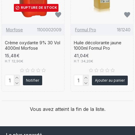
RUPTURE DE STOCK
Morfose
1100002009
Formul Pro
181240
Crème oxydante 9% 30 Vol
Huile décolorante jaune
4000ml Morfose
1000ml Formul Pro
15,48€
41,04€
H.T :12,90€
H.T :34,20€
Notifier
Ajouter au panier
Vous avez atteint la fin de la liste.
Le plus regardé