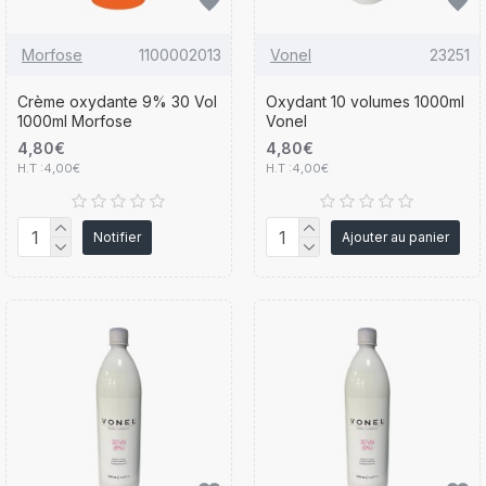
Morfose
1100002013
Vonel
23251
Crème oxydante 9% 30 Vol
Oxydant 10 volumes 1000ml
1000ml Morfose
Vonel
4,80€
4,80€
H.T :4,00€
H.T :4,00€
Notifier
Ajouter au panier