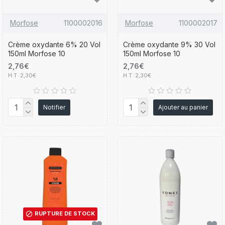
Morfose
1100002016
Morfose
1100002017
Crème oxydante 6% 20 Vol
Crème oxydante 9% 30 Vol
150ml Morfose 10
150ml Morfose 10
2,76€
2,76€
H.T :2,30€
H.T :2,30€
Notifier
Ajouter au panier
RUPTURE DE STOCK