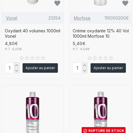
Vonel
23254
Morfose
1100002006
Oxydant 40 volumes 1000ml
Crème oxydante 12% 40 Vol
Vonel
1000ml Morfose 10
4,80€
5,40€
H.T :4,00€
H.T :4,50€
Ajouter au panier
Ajouter au panier
RUPTURE DE STOCK