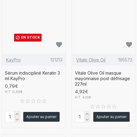
EN STOCK
KayPro
121213
Vitale Olive Oil
195572
Sérum indiscipliné Keratin 3
Vitale Olive Oil masque
ml KayPro
mayonnaise post défrisage
227ml
0,79€
4,92€
H.T :0,66€
H.T :4,10€
Ajouter au panier
Ajouter au panier