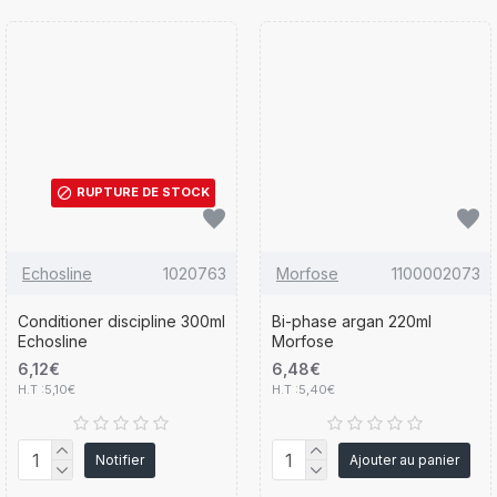
RUPTURE DE STOCK
Echosline
1020763
Morfose
1100002073
Conditioner discipline 300ml
Bi-phase argan 220ml
Echosline
Morfose
6,12€
6,48€
H.T :5,10€
H.T :5,40€
Notifier
Ajouter au panier