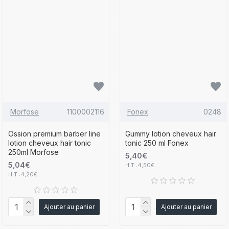
Morfose
1100002116
Fonex
0248
Ossion premium barber line
Gummy lotion cheveux hair
lotion cheveux hair tonic
tonic 250 ml Fonex
250ml Morfose
5,40€
5,04€
H.T :4,50€
H.T :4,20€
Ajouter au panier
Ajouter au panier