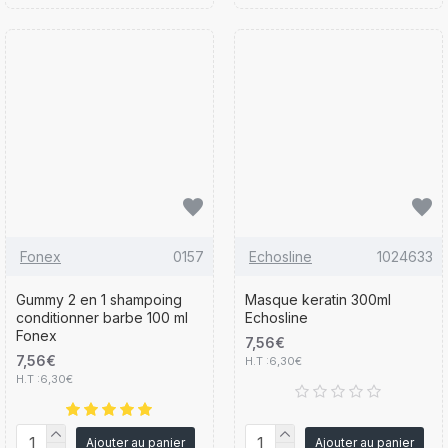
Fonex
0157
Echosline
1024633
Gummy 2 en 1 shampoing
Masque keratin 300ml
conditionner barbe 100 ml
Echosline
Fonex
7,56€
7,56€
H.T :6,30€
H.T :6,30€
Ajouter au panier
Ajouter au panier