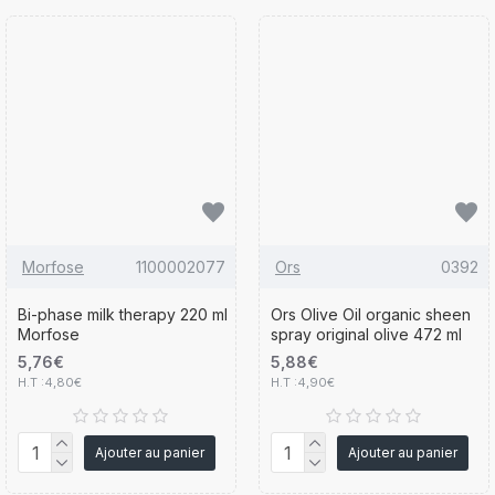
Morfose
1100002077
Ors
0392
Bi-phase milk therapy 220 ml
Ors Olive Oil organic sheen
Morfose
spray original olive 472 ml
5,76€
5,88€
H.T :4,80€
H.T :4,90€
Ajouter au panier
Ajouter au panier