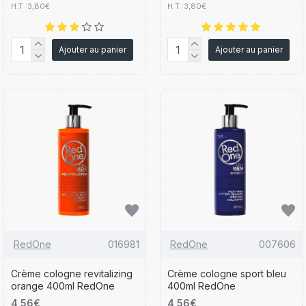
H.T :3,80€
H.T :3,80€
Ajouter au panier
Ajouter au panier
RedOne
016981
RedOne
007606
Crème cologne revitalizing
Crème cologne sport bleu
orange 400ml RedOne
400ml RedOne
4,56€
4,56€