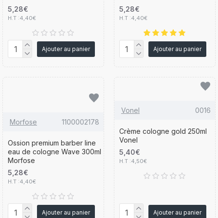
5,28€
5,28€
H.T :4,40€
H.T :4,40€
Ajouter au panier
Ajouter au panier
Vonel
0016
Morfose
1100002178
Crème cologne gold 250ml
Vonel
Ossion premium barber line
eau de cologne Wave 300ml
5,40€
Morfose
H.T :4,50€
5,28€
H.T :4,40€
Ajouter au panier
Ajouter au panier