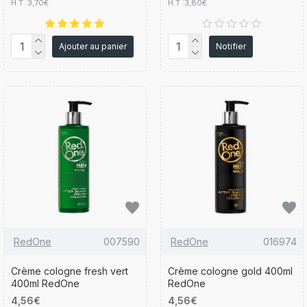
H.T :3,70€
H.T :3,80€
Ajouter au panier
Notifier
RedOne
007590
RedOne
016974
Crème cologne fresh vert
Crème cologne gold 400ml
400ml RedOne
RedOne
4,56€
4,56€