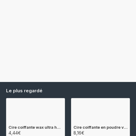
Le plus regardé
Cire coiffante wax ultra hold 150ml Gummy
Cire coiffante en poudre volume 20gr Qainzo
4,44€
8,16€