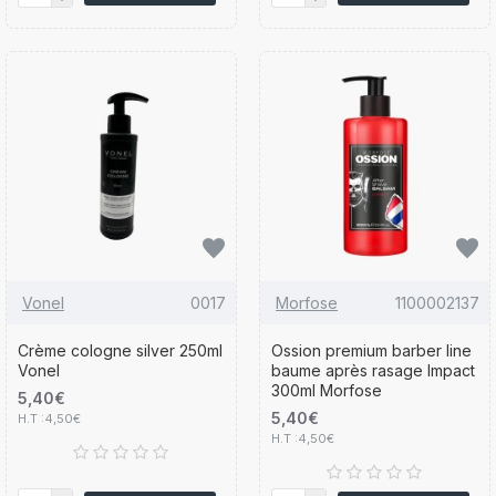
Vonel
0017
Morfose
1100002137
Crème cologne silver 250ml
Ossion premium barber line
Vonel
baume après rasage Impact
300ml Morfose
5,40€
5,40€
H.T :4,50€
H.T :4,50€