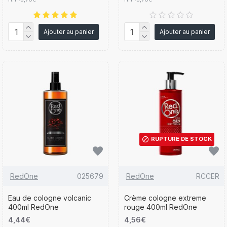
Ajouter au panier
Ajouter au panier
RUPTURE DE STOCK
RedOne
025679
RedOne
RCCER
Eau de cologne volcanic
Crème cologne extreme
400ml RedOne
rouge 400ml RedOne
4,44€
4,56€