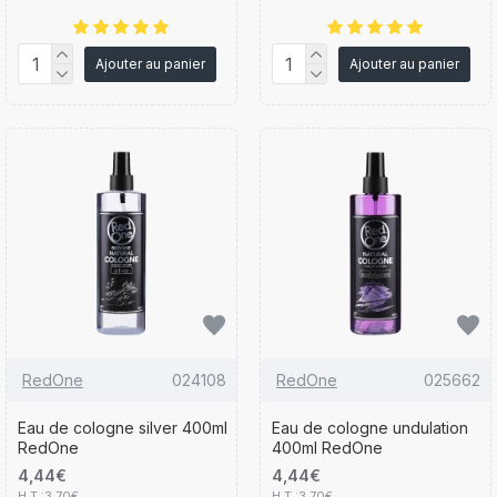
Ajouter au panier
Ajouter au panier
RedOne
024108
RedOne
025662
Eau de cologne silver 400ml
Eau de cologne undulation
RedOne
400ml RedOne
4,44€
4,44€
H.T :3,70€
H.T :3,70€