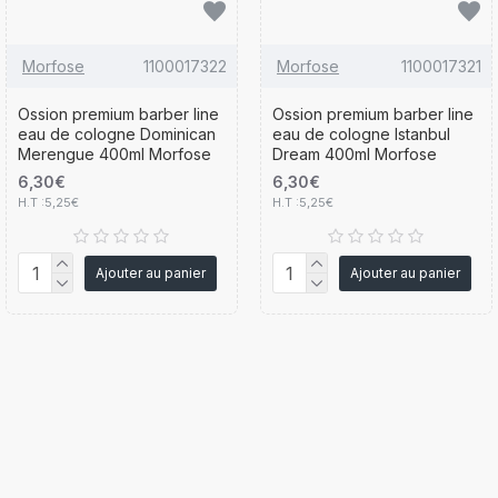
Morfose
1100017322
Morfose
1100017321
Ossion premium barber line
Ossion premium barber line
eau de cologne Dominican
eau de cologne Istanbul
Merengue 400ml Morfose
Dream 400ml Morfose
6,30€
6,30€
H.T :5,25€
H.T :5,25€
Ajouter au panier
Ajouter au panier